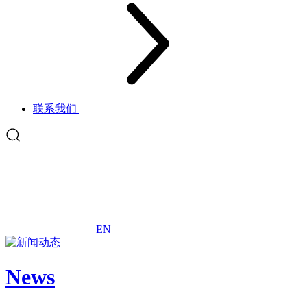
联系我们
EN
News