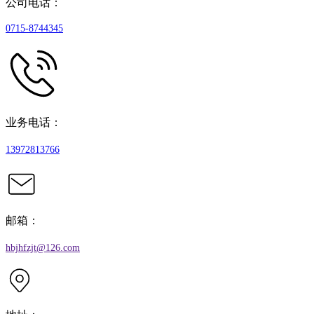
公司电话：
0715-8744345
业务电话：
13972813766
邮箱：
hbjhfzjt@126.com