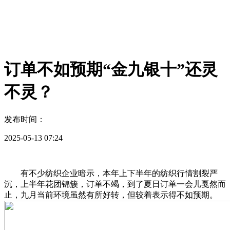
订单不如预期“金九银十”还灵
不灵？
发布时间：
2025-05-13 07:24
有不少纺织企业暗示，本年上下半年的纺织行情割裂严
沉，上半年花团锦簇，订单不竭，到了夏日订单一会儿戛然而
止，九月当前环境虽然有所好转，但较着表示得不如预期。