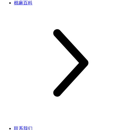
棉麻百科
联系我们