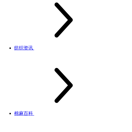
纺织资讯
棉麻百科