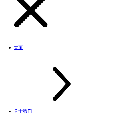
首页
关于我们