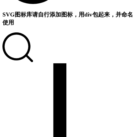
SVG图标库
请自行添加图标，用div包起来，并命名
使用