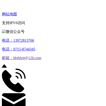
网站地图
支持IPV6访问
电话：13972813766
电话：0715-8744345
邮箱：hbjhfzjt@126.com