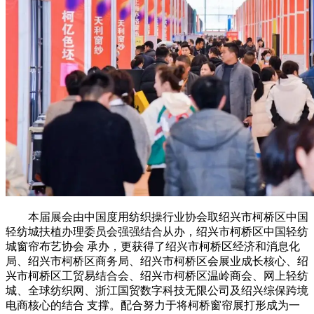
本届展会由中国度用纺织操行业协会取绍兴市柯桥区中国
轻纺城扶植办理委员会强强结合从办，绍兴市柯桥区中国轻纺
城窗帘布艺协会 承办，更获得了绍兴市柯桥区经济和消息化
局、绍兴市柯桥区商务局、绍兴市柯桥区会展业成长核心、绍
兴市柯桥区工贸易结合会、绍兴市柯桥区温岭商会、网上轻纺
城、全球纺织网、浙江国贸数字科技无限公司及绍兴综保跨境
电商核心的结合 支撑。配合努力于将柯桥窗帘展打形成为一