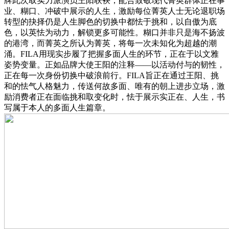
牌此次取实力派演员王阳联袂，配合致敬现代菁英群体正在事
业、糊口、冲破中展示的人生，激励每位菁英人士无论退职场
转型的抉择仍是人生脚色的切换中都怯于挑和，以自傲为底
色，以英怯为动力，解锁更多可能性。糊口并非只是海不扬波
的港湾，而菁英之所认为菁英，将每一次未知化为超越的潮
涌。FILA用现实步履了把握多面人生的环节，正在于以文雅
姿势变量。正如品牌大使王阳的注释——以活动付与的韧性，
正在每一次身份切换中破浪前行。FILA旨正在通过王阳、挑
和的怯气人格魅力，传送何故多面、唯有的朝上进步立场，激
励消费者正在面临挑和取变化时，怯于展示实正在、人生，书
写属于本人的多面人生篇章。