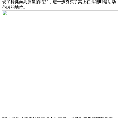
现了稳健而高质量的增加，进一步夯实了其正在高端时髦活动
范畴的地位。