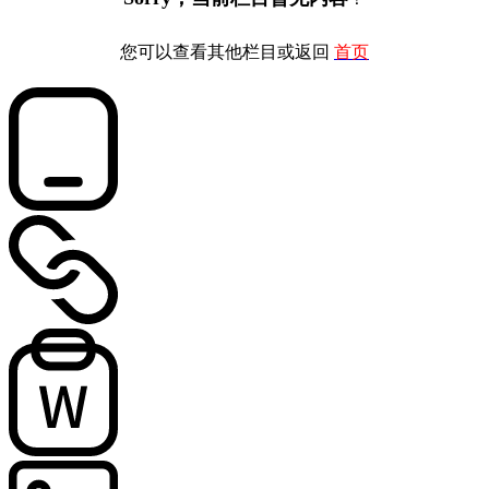
您可以查看其他栏目或返回
首页