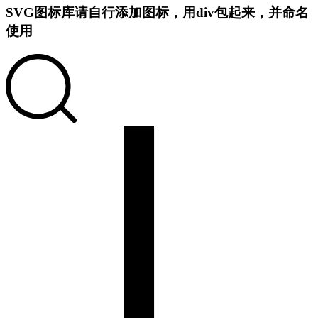
SVG图标库
请自行添加图标，用div包起来，并命名
使用