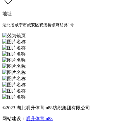
地址：
湖北省咸宁市咸安区双溪桥镇麻纺路1号
©2023 湖北明升体育m88纺织集团有限公司
网站建设：
明升体育m88