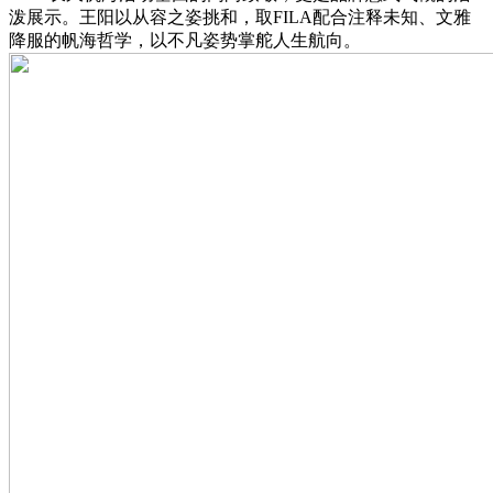
泼展示。王阳以从容之姿挑和，取FILA配合注释未知、文雅
降服的帆海哲学，以不凡姿势掌舵人生航向。