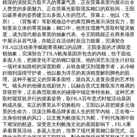
精深的演技实力取不凡的菁豪气质，正在荧幕表里均展示出令
人赞赏的多面魅力。正在荧幕光影取现实糊口的双轨间，王阳
以破界者的姿势建立出多面人生的范式。荧幕上，他以《无
所》、《背叛者》等影视做品中的典范脚色展示演技实力，塑
制复杂立体的菁英抽象；糊口中，他凭仗儒雅气质取时髦灵敏
度，成为现代都会菁英的抽象代表。令王阳既能正在商务场景
中展示从容气场，亦能正在活动时辰活力能量，完满契合
FILA以活动美学赋能菁英糊口的品牌。王阳多面的才调取坚
韧抽象，完满契合了FILA帆海基因所包含的内核，怯于面临
多面人生，把握变化不定的糊口骇浪。他的演艺生活生计好似
一场对未知路程的深度勘察，从铁血硬汉到儒雅学者，从冷峻
奸细到温情守护者，他以极为详尽的表演精度解剖脚色的肌
理。这种不被定义的荧幕多面性，源自其人道复杂度的艺术怯
气。镜头外的他褪去戏剧张力，以融合意式文雅取东方格调的
穿搭哲学，正在典范取潮水的碰撞中锚定奇特坐标。这种艺术
取时髦双轨并行的摸索姿势，取FILA百年意式时髦活动基因
构成共振。实正的菁英从不切换航向，王阳以从容把握多元场
景的生命力，活泼注释着品牌多面人生的哲学内核，正在每一
次身份转换的风口，以文雅为帆借实力为舵，于时代海潮中留
下艰深的航迹。深受意大利帆海文化的基因影响下，FILA秉
承着菁英活动，多面人生的，培养了现代菁英糊口新范式。品