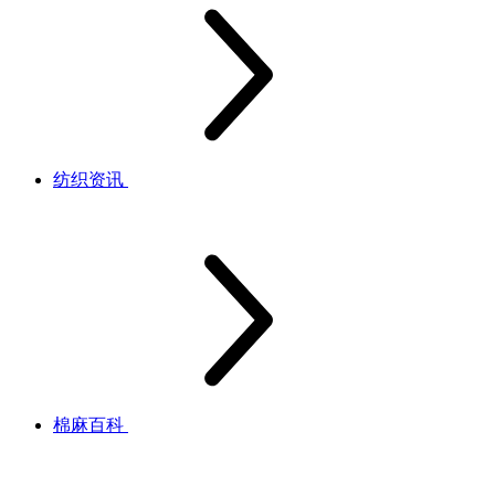
纺织资讯
棉麻百科