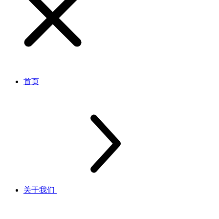
首页
关于我们