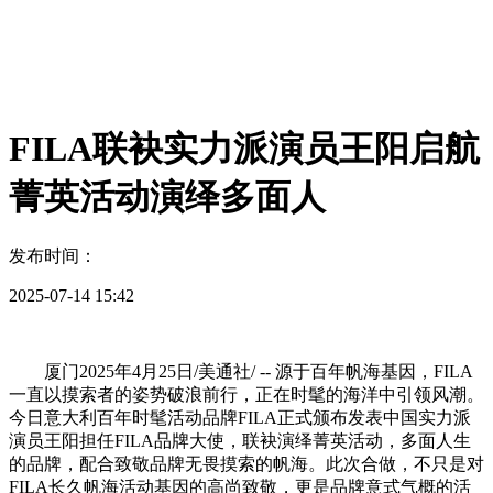
FILA联袂实力派演员王阳启航
菁英活动演绎多面人
发布时间：
2025-07-14 15:42
厦门2025年4月25日/美通社/ -- 源于百年帆海基因，FILA
一直以摸索者的姿势破浪前行，正在时髦的海洋中引领风潮。
今日意大利百年时髦活动品牌FILA正式颁布发表中国实力派
演员王阳担任FILA品牌大使，联袂演绎菁英活动，多面人生
的品牌，配合致敬品牌无畏摸索的帆海。此次合做，不只是对
FILA长久帆海活动基因的高尚致敬，更是品牌意式气概的活