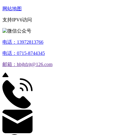
网站地图
支持IPV6访问
电话：13972813766
电话：0715-8744345
邮箱：hbjhfzjt@126.com