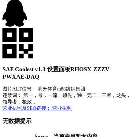
SAF Coolest v1.3 设置面板
RHOSX-ZZZV-
PWXAE-DAQ
图片ALT信息： 明升体育m88纺织集团
违禁词： 第一，最，一流，领先，独一无二，王者，龙头，
领导者，极致，
营业执照及SEO链接： 营业执照
无数据提示
Sorry，当前栏目暂无内容
！