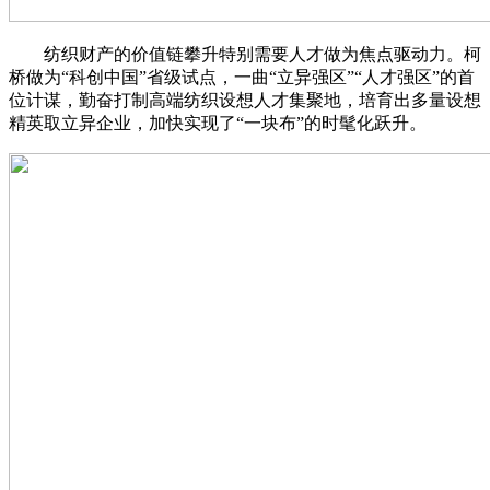
纺织财产的价值链攀升特别需要人才做为焦点驱动力。柯
桥做为“科创中国”省级试点，一曲“立异强区”“人才强区”的首
位计谋，勤奋打制高端纺织设想人才集聚地，培育出多量设想
精英取立异企业，加快实现了“一块布”的时髦化跃升。