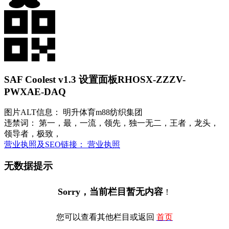
SAF Coolest v1.3 设置面板
RHOSX-ZZZV-
PWXAE-DAQ
图片ALT信息： 明升体育m88纺织集团
违禁词： 第一，最，一流，领先，独一无二，王者，龙头，
领导者，极致，
营业执照及SEO链接： 营业执照
无数据提示
Sorry，当前栏目暂无内容
！
您可以查看其他栏目或返回
首页