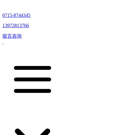
0715-8744345
13972813766
留言咨询