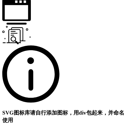
SVG图标库
请自行添加图标，用div包起来，并命名
使用