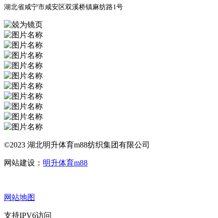
湖北省咸宁市咸安区双溪桥镇麻纺路1号
©2023 湖北明升体育m88纺织集团有限公司
网站建设：
明升体育m88
网站地图
支持IPV6访问