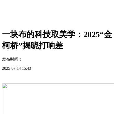
一块布的科技取美学：2025“金
柯桥”揭晓打响差
发布时间：
2025-07-14 15:43