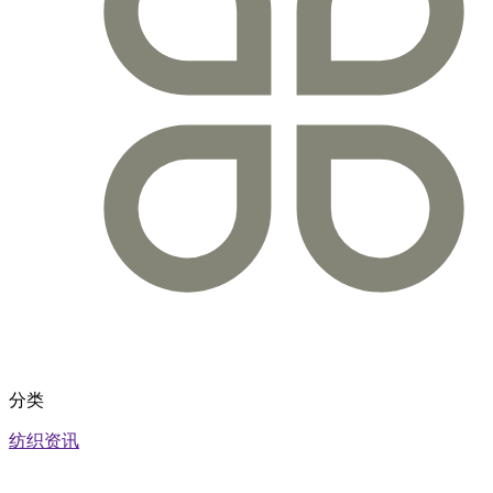
分类
纺织资讯