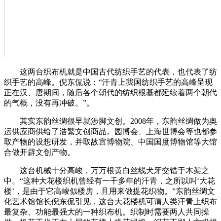
这两台织布机就是中国古代纺织手艺的代表，也代表了纺
织手艺的高峰。倪东侃说：“汗青上我国纺织手艺的高峰呈现
正在汉、唐期间，随后各个朝代的纺织根基都延续着两个朝代
的气概，没有再冲破。”。
其实东韵丝绸很早就涉脚文创。2008年，东韵丝绸做为奥
运供应商供给了浩繁文创商品。园博会、上海世博会等也都参
取产物的设想研发，并取故宫博物院、中国国度博物馆等大馆
合做开辟文创产物。
这台机械十分高峻，万万根黄白丝线犬牙交错于木架之
中。“这种大花楼织机曾经有一千多年的汗青，之所以叫‘大花
楼’，是由于它高峻似楼房，且用来做提花织物。”东韵丝绸文
化艺术馆馆长倪东侃引见，这台大花楼机可谓人类汗青上织布
最复杂、功能最强大的一种织布机。织制时需要两人共同操