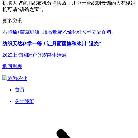
机取大型官用织布机分隔摆放，此中一台织制云锦的大花楼织
机可谓“镇馆之宝”。
更多资讯
石墨烯+菌草纤维+超高量聚乙烯化纤长丝立异面料
纺织天然科学一等！让月面国旗和冰川“退烧”
2025上海国际户外露谋生活展
返回列表
首页
关于我们