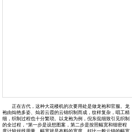
正在古代，这种大花楼机的次要用处是做龙袍和官服。龙
袍由灿艳多姿、灿若云霞的云锦织制而成，纹样复杂，唱工精
细，织制过程也十分繁琐。以龙袍为例，倪东侃细致引见织制
的全过程，“第一步是设想图案，第二步是按照幅宽和细密程
度计较丝线用量，幅宽就是布料的宽度，好比一般云锦的幅宽