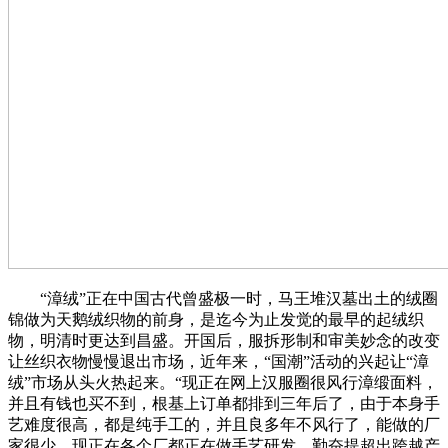
“漳绒”正在中国古代曾盛极一时，马王堆汉墓出土的绒圈
锦做为天鹅绒织物的前身，是迄今为止发觉的最早的起绒织
物，明清时更达到昌盛。开国后，服拆形制和审美妙念的改变
让丝织衣物慢慢退出市场，近年来，“国潮”活动的兴起让“漳
绒”市场从头火热起来。“现正在网上汉服圈很风行漳缎面料，
并且有钱也买不到，根基上订单都排到三年后了，由于本身手
艺难度很高，都是纯手工的，并且良多年不风行了，能做的厂
家很少，现正在各个厂都正在做手艺研发，勤奋提超出跨越产