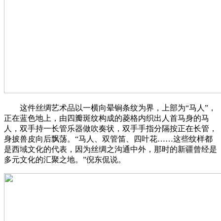
这件丝绸艺术品以一横向晕锏条纹为界，上部为“马人”，
正在蓝色地上，由四瓣斑纹构成的菱格内织出人首马身的马
人，双手持一长管乐器做吹奏状，双手手指分隔按正在长管，
身披兽皮向后飘荡。“马人、双管笛、四叶花……这些纹样都
是西域文化的代表，因为丝绸之沟通中外，那时的新疆曾经是
多元文化的汇聚之地。”倪东侃说。