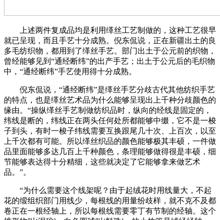
上述两件复成品均是利用缂丝工艺制做的，这种工艺很早
就已呈现，而且手艺十分成熟。倪东侃说，正在新疆出土的良
多毛纺织物，都用到了缂丝手艺。部门出土于公元前的织物，
曾经能够见到“通经断纬”的出产手艺；出土于公元后的毛织物
中，“通经断纬”手艺使用得十分成熟。
倪东侃说，“通经断纬”是缂丝手艺分歧古代其他纺织手艺
的特点，也是缂丝艺术品为什么能够呈现出上千种分歧颜色的
缘由。“操纵缂丝手艺制做纺织品时，纵向的经线是固定的，
纬线是断的，纬线正在两头任何处所都能够中缀，它不是一梭
子到头，有时一梭子纬线需要互换跟尾几十次、上百次，以至
上千次都有可能。所以缂丝织品的颜色能够极其丰硕，一件做
品里面能够多达几百上千种颜色，条理能够做得很是丰硕，细
节能够表达得十分精细，这些就决定了它能够拿来做艺术
品。”。
“为什么需要这个线架呢？由于起绒花时用线量大，不起
花的缎组织部门用线少，每根线的用量纷歧样，就不克不及都
卷正在一根经轴上，所以每根线需要零丁有节制的经轴。这个