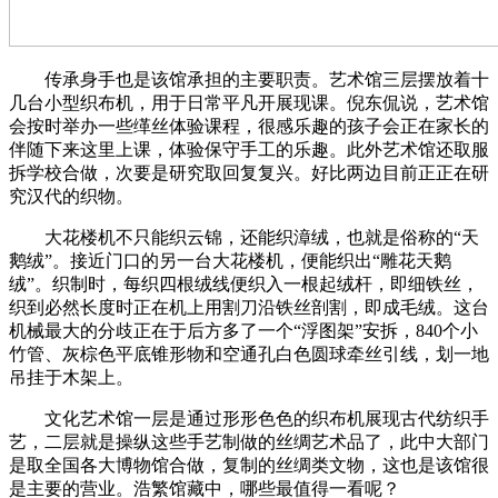
传承身手也是该馆承担的主要职责。艺术馆三层摆放着十
几台小型织布机，用于日常平凡开展现课。倪东侃说，艺术馆
会按时举办一些缂丝体验课程，很感乐趣的孩子会正在家长的
伴随下来这里上课，体验保守手工的乐趣。此外艺术馆还取服
拆学校合做，次要是研究取回复复兴。好比两边目前正正在研
究汉代的织物。
大花楼机不只能织云锦，还能织漳绒，也就是俗称的“天
鹅绒”。接近门口的另一台大花楼机，便能织出“雕花天鹅
绒”。织制时，每织四根绒线便织入一根起绒杆，即细铁丝，
织到必然长度时正在机上用割刀沿铁丝剖割，即成毛绒。这台
机械最大的分歧正在于后方多了一个“浮图架”安拆，840个小
竹管、灰棕色平底锥形物和空通孔白色圆球牵丝引线，划一地
吊挂于木架上。
文化艺术馆一层是通过形形色色的织布机展现古代纺织手
艺，二层就是操纵这些手艺制做的丝绸艺术品了，此中大部门
是取全国各大博物馆合做，复制的丝绸类文物，这也是该馆很
是主要的营业。浩繁馆藏中，哪些最值得一看呢？