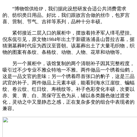
“博物馆供给IP，我们据此设想研发合适公共消费需求
的、纺织类日用品。好比，我们跟故宫合做的丝巾，包罗宫
喜、营制、节气、吉祥等系列，品种十分丰硕。
紧邻接近二层入口的展柜中，摆放着持矛军人缂毛壁挂。
倪东侃引见，原文物1984年出土于新疆洛浦县山普拉古墓，据
猜测墓葬时代应为西汉至晋朝。该墓葬出土了大量毛织物，织
物的图案有条纹、条格纹、动物、人物、花草和动物等。
另一个展柜中，该馆复制的两个清朝补子因其完整程度，
吸引过不少专业不雅众特地一不雅。两件做品一个绣着仙鹤，
这是一品文官的意味；另一个绣着昂首张口的豹子，这是三品
武官的补子。两件做品上元素丰硕，能看到海水江崖纹、蝙蝠
纹、卷云纹、红日纹、寿桃纹等。补子色彩变化丰硕，次要以
赤、黄、青、白、黑保守五色为从，辅以各类颜色做过渡变
化，灵动之中又显静态之感，正在复杂多变的组合中表现者的
兼容。