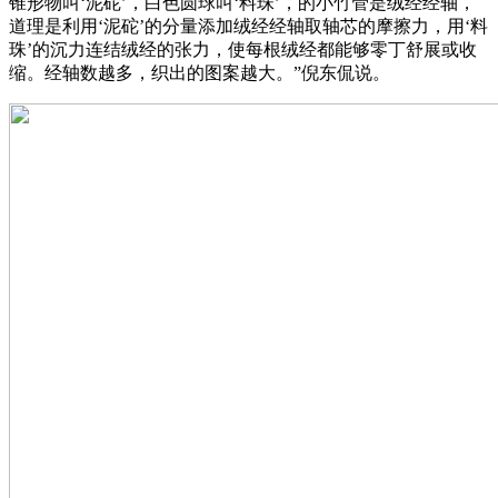
锥形物叫‘泥砣’，白色圆球叫‘料珠’，的小竹管是绒经经轴，
道理是利用‘泥砣’的分量添加绒经经轴取轴芯的摩擦力，用‘料
珠’的沉力连结绒经的张力，使每根绒经都能够零丁舒展或收
缩。经轴数越多，织出的图案越大。”倪东侃说。