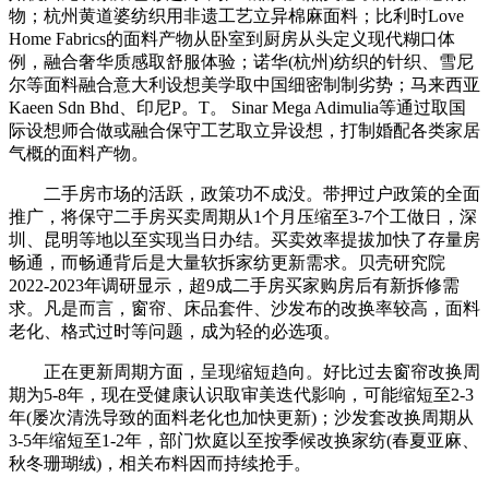
物；杭州黄道婆纺织用非遗工艺立异棉麻面料；比利时Love
Home Fabrics的面料产物从卧室到厨房从头定义现代糊口体
例，融合奢华质感取舒服体验；诺华(杭州)纺织的针织、雪尼
尔等面料融合意大利设想美学取中国细密制制劣势；马来西亚
Kaeen Sdn Bhd、印尼P。T。 Sinar Mega Adimulia等通过取国
际设想师合做或融合保守工艺取立异设想，打制婚配各类家居
气概的面料产物。
二手房市场的活跃，政策功不成没。带押过户政策的全面
推广，将保守二手房买卖周期从1个月压缩至3-7个工做日，深
圳、昆明等地以至实现当日办结。买卖效率提拔加快了存量房
畅通，而畅通背后是大量软拆家纺更新需求。贝壳研究院
2022-2023年调研显示，超9成二手房买家购房后有新拆修需
求。凡是而言，窗帘、床品套件、沙发布的改换率较高，面料
老化、格式过时等问题，成为轻的必选项。
正在更新周期方面，呈现缩短趋向。好比过去窗帘改换周
期为5-8年，现在受健康认识取审美迭代影响，可能缩短至2-3
年(屡次清洗导致的面料老化也加快更新)；沙发套改换周期从
3-5年缩短至1-2年，部门炊庭以至按季候改换家纺(春夏亚麻、
秋冬珊瑚绒)，相关布料因而持续抢手。