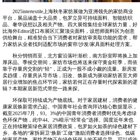
2025intertextile上海秋冬家纺展做为亚洲领先的家纺商业
平台，展品涵盖十大品类，包罗立异可持续面料、智能纺织
品、奢华设想以及相关产物。四大展馆集结全球家纺力量，好
比海外Editor进口布展区汇聚顶尖面料，设想师面料区为创意
供给舞台，精准契合当下消费者对家纺审美取功能的需求，帮
力家纺从业者找到适配市场的窗帘/沙发/家具面料处理方案。
秋分悄悄而至，北方窗沿落叶渐积，南方卧室即将换上加
厚床品。季候交替间，家纺市场也将送来保守黄金旺季，而依
靠于存量房交割的“轻”，正成为一股不成小觑的流量。新房发
卖趋缓，存量房从导市场，旧改、焕新成为驱动家纺甚至大师
居行业增加的焦点环节词，家纺若何正在存量时代探索新的逻
辑？本期家居新范式带您一路来探。
环保取可持续成为产物底线。对于家居建材，消费者的健
康家居焕新需求凸起。中国青年社会查询拜访核心数据显示，
截至2025年7月，93。3%的中国青年消费者消费时优先考虑绿
色环保产物，此中44。2%暗示“经常会”选择。国度近年来也
正在持续鞭策绿色家居消费政策，包罗如火如荼的绿色建材下
乡、各地的“家拆厨卫‘焕新’工做”激励消费者选择绿色、低碳
的家居产物。家纺产物正在绿色环保上的不竭立异，可以或许