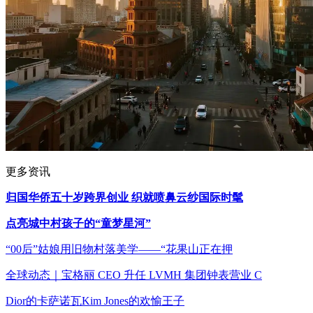
更多资讯
归国华侨五十岁跨界创业 织就喷鼻云纱国际时髦
点亮城中村孩子的“童梦星河”
“00后”姑娘用旧物村落美学——“花果山正在押
全球动态｜宝格丽 CEO 升任 LVMH 集团钟表营业 C
Dior的卡萨诺瓦Kim Jones的欢愉王子