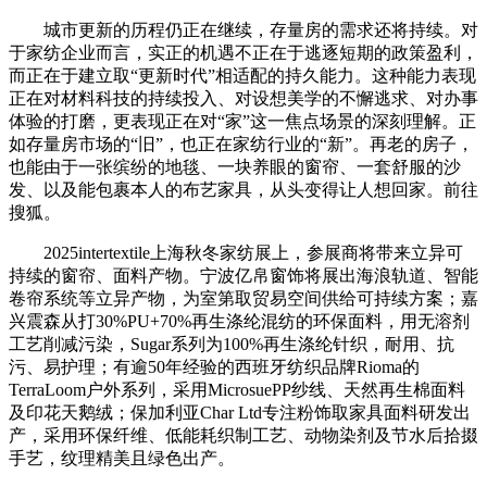
城市更新的历程仍正在继续，存量房的需求还将持续。对
于家纺企业而言，实正的机遇不正在于逃逐短期的政策盈利，
而正在于建立取“更新时代”相适配的持久能力。这种能力表现
正在对材料科技的持续投入、对设想美学的不懈逃求、对办事
体验的打磨，更表现正在对“家”这一焦点场景的深刻理解。正
如存量房市场的“旧”，也正在家纺行业的“新”。再老的房子，
也能由于一张缤纷的地毯、一块养眼的窗帘、一套舒服的沙
发、以及能包裹本人的布艺家具，从头变得让人想回家。前往
搜狐。
2025intertextile上海秋冬家纺展上，参展商将带来立异可
持续的窗帘、面料产物。宁波亿帛窗饰将展出海浪轨道、智能
卷帘系统等立异产物，为室第取贸易空间供给可持续方案；嘉
兴震森从打30%PU+70%再生涤纶混纺的环保面料，用无溶剂
工艺削减污染，Sugar系列为100%再生涤纶针织，耐用、抗
污、易护理；有逾50年经验的西班牙纺织品牌Rioma的
TerraLoom户外系列，采用MicrosuePP纱线、天然再生棉面料
及印花天鹅绒；保加利亚Char Ltd专注粉饰取家具面料研发出
产，采用环保纤维、低能耗织制工艺、动物染剂及节水后拾掇
手艺，纹理精美且绿色出产。