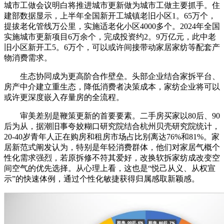
城市工做会议明白将推进城市更新做为城市工做主要抓手。住
建部数据显示，上半年全国新开工城镇老旧小区1。65万个，
提拔老化管线万公里，实施适老化小区4000多个。2024年全国
实施城市更新项目6万余个，完成投资约2。9万亿元，此中老
旧小区新开工5。6万个，可以或许间接带动家居家纺等配套产
物消费需求。
生态协同成为更高阶合作壁垒。头部企业结合家拆平台、
房产中介建立重生态，降低消费者决策成本，家纺企业将可以
或许更深度嵌入存量房的全流程。
审美差别是鞭策更新的首要要素。二手房买家以80后、90
后为从，据潮旧事夸姣糊口研究院结合杭州贝壳研究院统计，
20-40岁青年人正在购房和租房市场占比别离达76%和81%。家
居新范式阐发认为，特别是年轻消费群体，他们对家居气概个
性化需求强烈，若原拆修不符其爱好，改换软拆家纺成改变空
间空气的优先选择。从心理上看，这也是“悦己从义、从权宣
示”的快速体例，通过个性化敏捷获得归属感取新颖感。