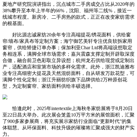
夏地产研究院演讲指出，沉点城市二手房成交占比从2020年的
38%攀升至本年上半年的66%，沈阳、福州等二线%，接近一
线城市程度。新房冷、二手房热的款式，正正在改变家纺需求
的根基面。
好比源志诚家纺20余年专注高端提花/绣花面料，供给窗
帘/墙布/家具布等定制方案；海宁御艺美轩专注优良软拆家用
窗帘，供给矫捷订单办事；保加利亚Char Ltd将高端设想取定
务相连系，满脚全球市场需求；嘉兴震森支撑定制开辟取深度
合做，融合前卫色彩取立异设想；杭州龙石供给现货或定制出
产，适配酒店和室第市场的多样化需求。此外，浙江凯迪雅布
业专注高细密大提花及天然混纺面料，自从研发万款花型，可
满脚个性化定制；浙江升丽纺织旗下品牌供给2万种原创花
型，为定制窗帘、家纺面料供给丰硕选择。
恰逢此时，2025年intertextile上海秋冬家纺展将于8月20日
至22日昌大举办。此次展会笼盖10万平方米的展馆面积，汇聚
了900多家参展商，将充实展示家纺行业面临“更新时代”的集
体聪慧。从环保面料、科技升级的璀璨将汇聚成强大的财产实
力。