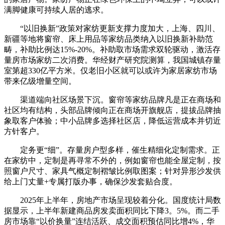
满脚健康可持续人居的逃求。
“以旧换新”政策对家纺更新支撑力度加大，上海、四川、
新疆等地将窗帘、床上用品等家纺品类纳入以旧换新补助范
畴，补助比例达15%-20%。补助取市场需求双轮驱动，激活存
量房市场家纺二次消费。华经财产研究院测算，我国城镇存量
室第超330亿平方米。仅老旧小区就可以或许为家居家纺市场
带来亿级增量空间。
渠道端向社区场景下沉。窗帘等家纺品牌凡是正在商场和
社区均有结构，头部品牌倾向正在商场开旗舰店，提拔品牌抽
象取客户体验；中小品牌多选择社区店，降低运营成本并切近
方针客户。
定务更“细”。存量房户型多样，催生精细化定制需求。正
在家纺中，定制是再寻常不外的，例如窗帘也能全屋定制，按
照窗户尺寸、家具气概定制褶皱比例取图案；针对异形沙发供
给上门丈量+专属打版办事，确保沙发套贴合度。
2025年上半年，房地产市场呈现较着分化。国度统计局数
据显示，上半年新建商品房发卖面积同比下降3。5%。而二手
房市场靠“以价换量”连结活跃、成交面积预估同比增4%，华