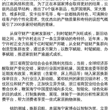
的江南风情和意境。为了正在本届家博会取得更好的结果，云
嵌尚品提早结构，推出了6个版本新品，包罗国潮风、宋大雅
韵、维多利亚、安卡拉羊毛等，每一款都独具特色，可满脚分
歧客户的个性化需求。凭仗杰出的产物质量和奇特的设想气概
吸引了2000多家经销商的青睐。
从保守财产“老树发新枝”，到时髦财产兴旺成长，新旧动
能之间，海宁许村走出了一条立异驱动的奇特径。近年来，海
宁许村正全力拓展千亿时髦财产邦畿，从全财产链财产集群向
创意型集群改变，通过多方聚力，以数字赋能、时髦赋能、办
事赋能，推进家纺财产逾越式成长。
浙江省商贸业结合会会长隋剑光指出，当前，全球经济苏
醒取财产变化交错，家纺行业面对新机缘。国度发改委等部委
近期发布政策，将家纺（含窗帘、床上用品等）纳入家居换新
保举目次，为行业注入新动能。紧邻杭州的家纺沉镇许村，凭
仗区位和财产劣势，正加快立异升级。浙江省商贸业结合会将
整合伙本，鞭策海宁中国度纺城向多元化、智能化、绿色化标
的目的成长，打制集购物、展现、体验于一体的分析性家居消
费平台，帮力消费者享受一坐式家居购物体验。
锦韵潮城，焕新启航。本届海宁家博会以智制为笔、立异