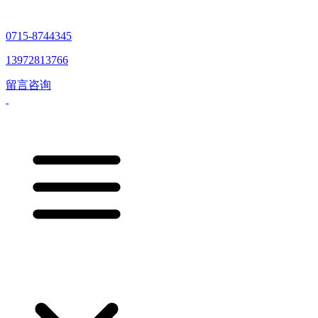
0715-8744345
13972813766
留言咨询