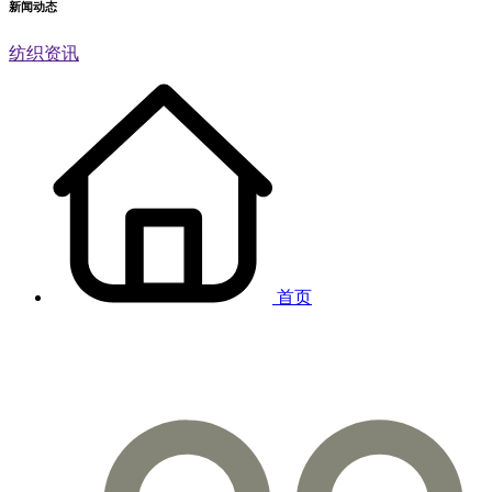
新闻动态
纺织资讯
首页