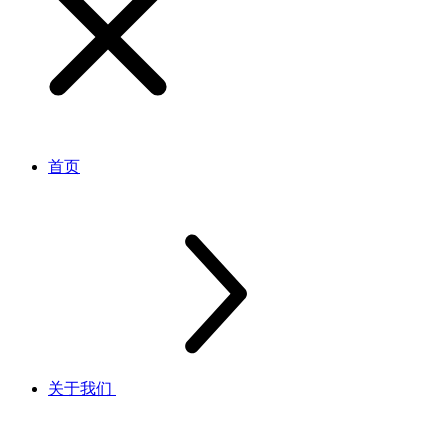
首页
关于我们