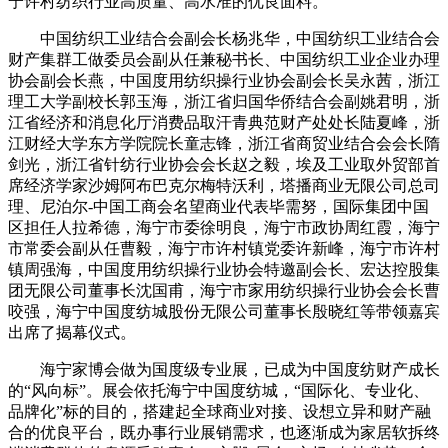
宁许村纺织行业高质量、高水准的优良面料。
中国纺织工业结合会副会长杨兆华，中国纺织工业结合会
财产集群工做委员会副从任兼秘书长、中国纺织工业企业办理
协会副会长燕，中国度用纺织操行业协会副会长吴永茜，浙江
理工大学副校长郭玉海，浙江省归国华侨结合会副姚君明，浙
江省经济和消息化厅消费品取汗青典范财产处处长陆夏峰，浙
江财经大学东方学院院长童志锋，浙江省商贸业结合会会长隋
剑光，浙江省针纺行业协会会长赵之毅，埃及工业取外贸部首
席经济学家沙姆阿布巴克尔梅特沃利，塔播商业无限公司总司
理、尼泊尔-中国工商会名望商业代表毕需努，国际集团中国
区担任人拉希德，海宁市委徐明良，海宁市政协周红霞，海宁
市常委会副从任曹毅，海宁市许村镇党委许新峰，海宁市许村
镇周强海，中国度用纺织操行业协会特邀副会长、宏达控股集
团无限公司董事长沈国甫，海宁市家用纺织操行业协会会长曹
咬强，海宁中国度纺城股份无限公司董事长殷晓红等带领嘉宾
出席了揭幕仪式。
海宁家博会做为国度级专业展，已成为中国度纺财产成长
的“风向标”。展会依托海宁中国度纺城，“国际化、专业化、
品牌化”标的目的，搭建起全球商业对接、设想立异和财产融
合的优良平台，既办事行业展销需求，也逐渐成为家居软拆终