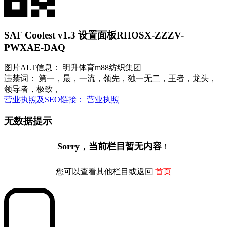
SAF Coolest v1.3 设置面板
RHOSX-ZZZV-
PWXAE-DAQ
图片ALT信息： 明升体育m88纺织集团
违禁词： 第一，最，一流，领先，独一无二，王者，龙头，
领导者，极致，
营业执照及SEO链接： 营业执照
无数据提示
Sorry，当前栏目暂无内容
！
您可以查看其他栏目或返回
首页