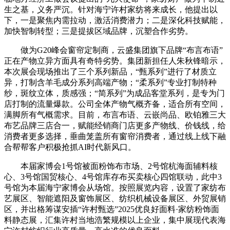
生之基，义务严沉。针对海宁许村家纺将来成长，他提出以
下，一是聚焦内需拉动，激活消费潜力；二是深化科技赋能，
加快智制转型；三是提拔区域品牌，沉塑合作劣势。
做为G20峰会窗帘定制商，云盛集团旗下品牌“布言布语”
正在产物立异方面具有奇特劣势。集团新担任人朱秋锋暗示，
本次展会现场推出了三个系列新品，“甄系列”进行了材质立
异，打制含羊毛成分系列高端产物；“柔系列”专业打制特种
纱，斑纹立体，质感强；“简系列”为成品客堂系列，是专为门
店打制的流量爆款。公司全体产物气概齐备，适合所有空间，
满脚所有气概需求。目前，布言布语、云嵌尚品、欧铂雅三大
布艺品牌三店合一，赋能经销商门店更多产物线、价钱线，给
消费者更多选择，垂曲笼盖所有窗帘消费者，通过线上线下融
合帮帮客户积极抢抓AI时代新风口。
本届家博会1号馆被面粉饰布市场、2号馆杭海面辅料核
心、3号馆国贸核心、4号馆库存布买卖核心四馆联动，此中3
号馆为本届海宁家博会从场馆。按照展览内容，设置了家纺布
艺展区、智能遮阳及窗饰展区、纺织机械设备展区、外贸展销
区，并出格筹谋安插“许村甄选”2025优良好面料·家纺粉饰面
料静态展，汇集许村当地浩繁规模以上企业，集中展现代表海