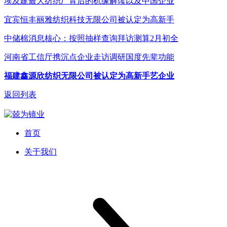
埃及建最大纺织厂背后的机缘解读以及中国企业
宜宾恒丰丽雅纺织科技无限公司被认定为高新手
中储棉消息核心：按照抽样查询拜访测算2月初全
河南省工信厅携沉点企业走访调研国度先辈功能
福建鑫源欣纺织无限公司被认定为高新手艺企业
返回列表
首页
关于我们