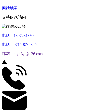
网站地图
支持IPV6访问
电话：13972813766
电话：0715-8744345
邮箱：hbjhfzjt@126.com