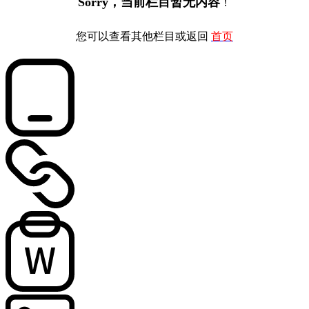
Sorry，当前栏目暂无内容
！
您可以查看其他栏目或返回
首页