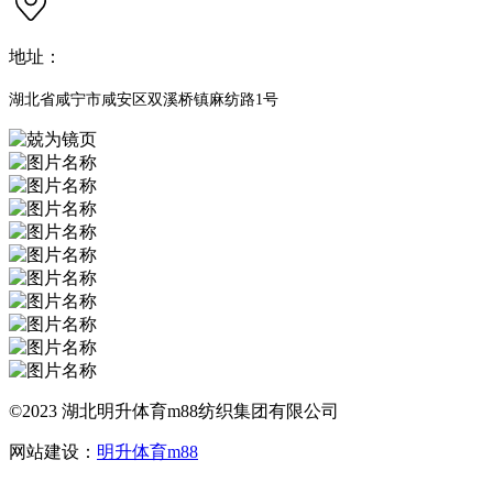
地址：
湖北省咸宁市咸安区双溪桥镇麻纺路1号
©2023 湖北明升体育m88纺织集团有限公司
网站建设：
明升体育m88