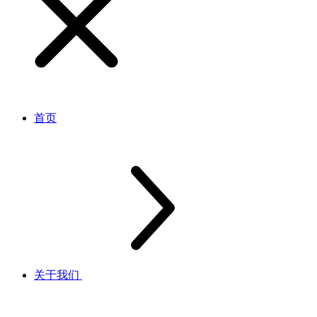
首页
关于我们