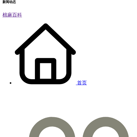
新闻动态
棉麻百科
首页