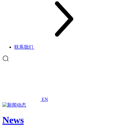
联系我们
EN
News