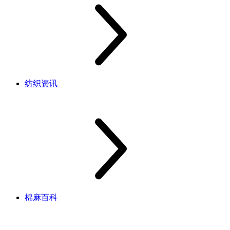
纺织资讯
棉麻百科