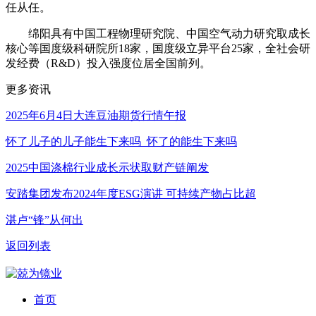
任从任。
绵阳具有中国工程物理研究院、中国空气动力研究取成长
核心等国度级科研院所18家，国度级立异平台25家，全社会研
发经费（R&D）投入强度位居全国前列。
更多资讯
2025年6月4日大连豆油期货行情午报
怀了儿子的儿子能生下来吗_怀了的能生下来吗
2025中国涤棉行业成长示状取财产链阐发
安踏集团发布2024年度ESG演讲 可持续产物占比超
湛卢“锋”从何出
返回列表
首页