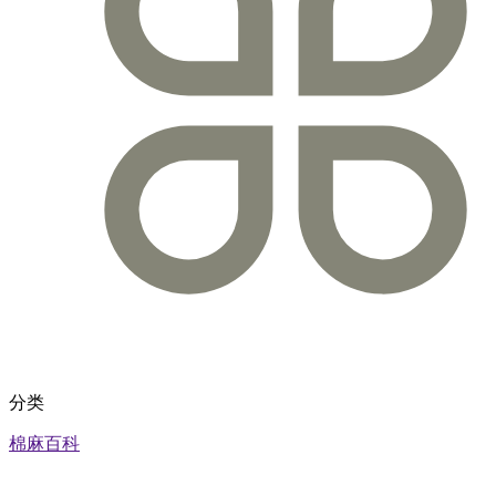
分类
棉麻百科