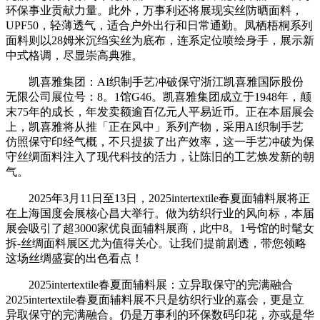
环保事业贡献力量。此外，万事利还将展现实丝防晒面料，
UPF50，轻薄透气，适合户外出行和日常通勤。凤栖梧桐系列
面料则以28姆米沉绉实丝为底布，连系定位喷绘身手，展示新
中式格调，尽显崇高典雅。
凯喜雅集团：AI织制手艺冲破保守浙江凯喜雅国际股份
无限公司展位号：8。1馆G46。凯喜雅集团成立于1948年，颠
末75年的成长，年发卖额逾百亿元人平易近币。正在本届展会
上，凯喜雅将从推「正在风中」系列产物，采用AI织制手艺
仿照保守印经气概，不只提拔了出产效率，这一手艺冲破为保
守丝绸面料注入了现代科技的活力，让陈旧的工艺焕发新的朝
气。
2025年3月11日至13日，2025intertextile春夏面辅料展将正
在上海国度会展核心昌大举行。做为纺织行业的风向标，本届
展会吸引了超3000家优良面辅料展商，此中8。1号馆的时髦女
拆-丝绸面料展区尤为值得关心。让我们提前剧透，带您领略
这场丝绸盛宴的出色看点！
2025intertextile春夏面辅料展：立异取保守的完满融合
2025intertextile春夏面辅料展不只是纺织行业的嘉会，更是立
异取保守的完满融合。仍是万事利的环保数码印花，亦或是华