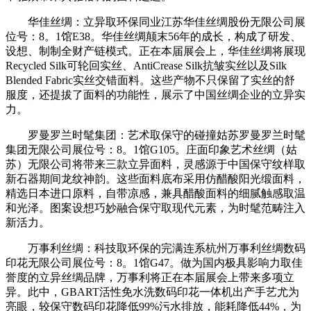
华佳丝绸：立异取环保同业江苏华佳丝绸股份无限公司展
位号：8。1馆E38。华佳丝绸颠末56年的成长，构成了研发、
设想、制制全财产链模式。正在本届展会上，华佳丝绸将展现
Recycled Silk可轮回实丝、AntiCrease Silk抗皱实丝以及Silk
Blended Fabric实丝交错面料。这些产物不只保留了实丝的舒
服度，还提拔了面料的功能性，展示了中国丝绸企业的立异实
力。
罗曼罗兰时髦集团：艺术取保守的碰撞姑苏罗曼罗兰时髦
集团无限公司展位号：8。1馆G105。庄面印象艺术丝绸（姑
苏）无限公司将带来三款立异面料，灵感源于中国保守纹样取
新石器期间龙纹神韵。这些面料底布采用仿醋酸阳光缎面料，
精选日本进口原料，自带凉感，兼具醋酸面料的细腻触感取温
和光泽。图案设想巧妙融合保守取现代元素，为时髦范畴注入
新活力。
万事利丝绸：科技取环保的完满连系杭州万事利丝绸数码
印花无限公司展位号：8。1馆G47。做为国内极具影响力取佳
誉度的立异丝绸品牌，万事利将正在本届展会上带来多项立
异。此中，GBART活性免水洗数码印花一体机出产手艺尤为
亮眼，较保守数码印花降低99%污水排放，能耗降低44%，为