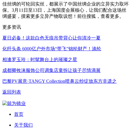
佳丝绸的可轮回实丝，都展示了中国丝绸企业的立异实力取环
保。3月11日至13日，上海国度会展核心，让我们配合这场丝
绸盛宴，摸索更多立异产物取设想！前往搜狐，查看更多。
更多资讯
夏日必备！这款白色无痕吊带背心让你清冷一夏
化纤头条 6000亿户外市场“带飞”锦纶财产！涤纶
相逢罗玉玲：时髦舞台上的璀璨之星
成都卿攸涞服饰公司调集店童拆让孩子尽情滴展
巴黎PV展意·TANGY Collection喷鼻云纱绽放东方非遗之
返回列表
首页
关于我们