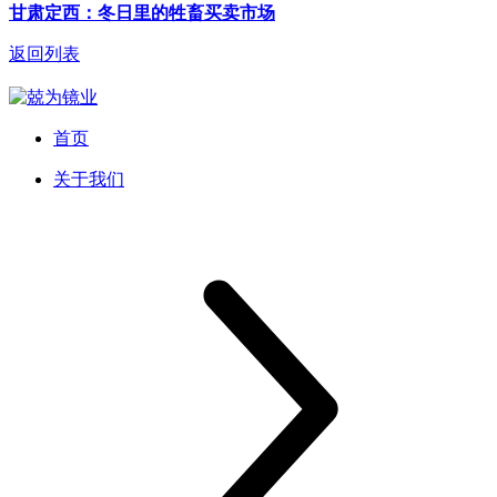
甘肃定西：冬日里的牲畜买卖市场
返回列表
首页
关于我们