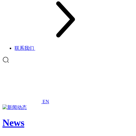
联系我们
EN
News