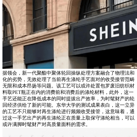
据领会，新一代聚酯中聚体轮回操纵处理方案融合了物理法和
化的劣势，无效处理了当前再生涤纶手艺面对的收受接管范畴
无限和成本昂扬等问题。该工艺可以或许处置包罗废旧纺织材
料取PET瓶正在内的消费前和消费后的涤纶材料，此外，这一
手艺还能正在降低成本的同时提拔出产效率，为时髦财产的轮
回经济供给了新的可能。东华大学的测试成果表白，这一立异
的工艺不只能够对再生涤纶进行频频收受接管，这意味着，通
过这一手艺出产的再生涤纶正在质量上取保守涤纶相当，可以
或许满脚时髦财产对高质量面料的需求。