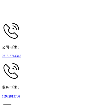
公司电话：
0715-8744345
业务电话：
13972813766