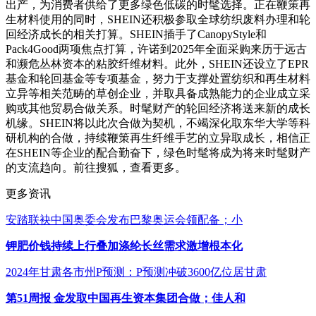
出产，为消费者供给了更多绿色低碳的时髦选择。正在鞭策再
生材料使用的同时，SHEIN还积极参取全球纺织废料办理和轮
回经济成长的相关打算。SHEIN插手了CanopyStyle和
Pack4Good两项焦点打算，许诺到2025年全面采购来历于远古
和濒危丛林资本的粘胶纤维材料。此外，SHEIN还设立了EPR
基金和轮回基金等专项基金，努力于支撑处置纺织和再生材料
立异等相关范畴的草创企业，并取具备成熟能力的企业成立采
购或其他贸易合做关系。时髦财产的轮回经济将送来新的成长
机缘。SHEIN将以此次合做为契机，不竭深化取东华大学等科
研机构的合做，持续鞭策再生纤维手艺的立异取成长，相信正
在SHEIN等企业的配合勤奋下，绿色时髦将成为将来时髦财产
的支流趋向。前往搜狐，查看更多。
更多资讯
安踏联袂中国奥委会发布巴黎奥运会领配备；小
钾肥价钱持续上行叠加涤纶长丝需求激增根本化
2024年甘肃各市州P预测：P预测冲破3600亿位居甘肃
第51周报 金发取中国再生资本集团合做；佳人和